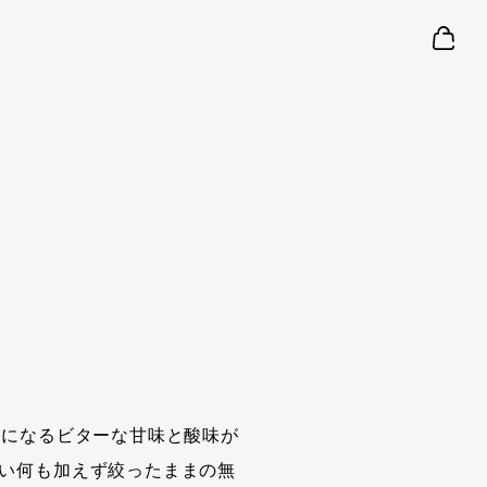
セになるビターな甘味と酸味が
い何も加えず絞ったままの無